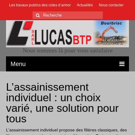
Les travaux publics des cotes d’armor
Actualités
Nous contacter
Nous sommes là pour vous satisfaire
Menu
Accueil
L’assainissement
Le terrassement
individuel : un choix
varié, une solution pour
L’assainissement
tous
Construction bâtiments
L'assainissement individuel propose des filières classiques, des